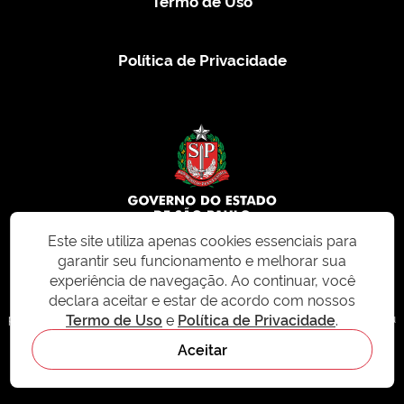
Termo de Uso
Política de Privacidade
Este site utiliza apenas cookies essenciais para
garantir seu funcionamento e melhorar sua
© 2026 CMS.SP.GOV.BR. Todos os direitos reservados.
experiência de navegação. Ao continuar, você
declara aceitar e estar de acordo com nossos
Este site e todo o seu conteúdo, incluindo textos, imagens e design, são
Termo de Uso
e
Política de Privacidade
.
protegidos por direitos autorais e não podem ser reproduzidos, distribuídos ou
modificados sem permissão expressa. Para mais informações ou para
Aceitar
solicitações de uso, acesse nosso site
cms.sp.gov.br
- sistema de
gerenciamento de conteúdo do Estado de São Paulo.